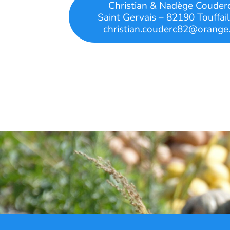
Christian & Nadège Couder
Saint Gervais – 82190 Touffail
christian.couderc82@orange.