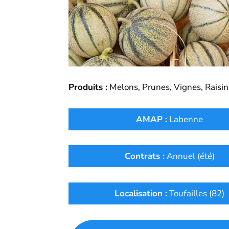
Produits :
M
elons, Prunes, Vignes, Raisin
AMAP :
Labenne
Contrats :
Annuel (été)
Localisation :
Toufailles (82)