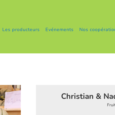
Les producteurs
Evénements
Nos coopératio
Christian & 
Frui