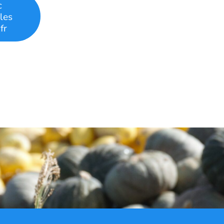
c
les
fr