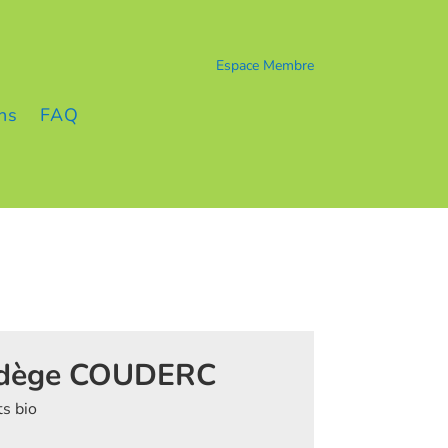
Espace Membre
ns
FAQ
Nadège COUDERC
ts bio